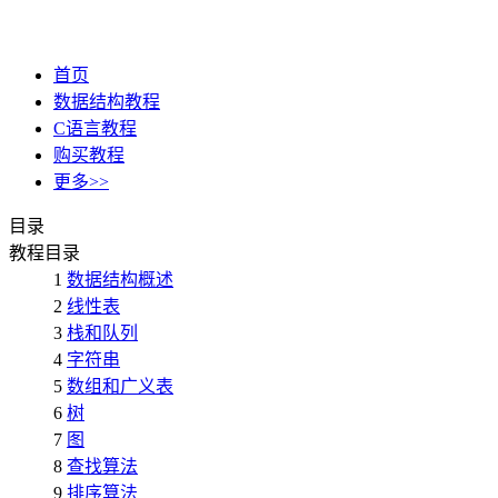
首页
数据结构教程
C语言教程
购买教程
更多>>
目录
教程目录
1
数据结构概述
2
线性表
3
栈和队列
4
字符串
5
数组和广义表
6
树
7
图
8
查找算法
9
排序算法