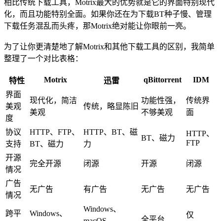
相比传统下载工具，Motrix最大的优势就是它的界面特别现代
化，而且功能特别全面。如果你还在为下载BT种子慢、管理
下载任务混乱而头疼，那Motrix绝对能让你眼前一亮。
为了让你更清楚地了解Motrix和其他下载工具的区别，我简单
整理了一个对比表格：
Motrix
qBittorrent
IDM
特性
迅雷
界面
现代化，简洁
功能性强，
传统界
美观
传统，略显陈旧
美观
不够美观
面
度
协议
HTTP、FTP、
HTTP、BT、磁
HTTP、
BT、磁力
FTP
支持
BT、磁力
力
开源
完全开源
闭源
开源
闭源
情况
广告
无广告
有广告
无广告
无广告
情况
Windows、
跨平
Windows、
仅
全平台
macOS、