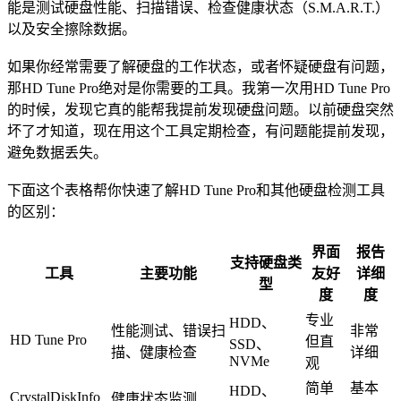
能是测试硬盘性能、扫描错误、检查健康状态（S.M.A.R.T.）
以及安全擦除数据。
如果你经常需要了解硬盘的工作状态，或者怀疑硬盘有问题，
那HD Tune Pro绝对是你需要的工具。我第一次用HD Tune Pro
的时候，发现它真的能帮我提前发现硬盘问题。以前硬盘突然
坏了才知道，现在用这个工具定期检查，有问题能提前发现，
避免数据丢失。
下面这个表格帮你快速了解HD Tune Pro和其他硬盘检测工具
的区别：
界面
报告
支持硬盘类
工具
主要功能
友好
详细
型
度
度
专业
HDD、
性能测试、错误扫
非常
HD Tune Pro
但直
SSD、
描、健康检查
详细
NVMe
观
简单
基本
HDD、
CrystalDiskInfo
健康状态监测