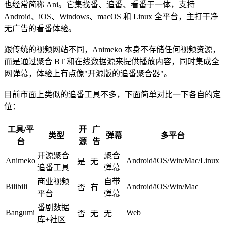
也经常简称 Ani。它集找番、追番、看番于一体，支持
Android、iOS、Windows、macOS 和 Linux 全平台，主打干净
无广告的看番体验。
跟传统的视频网站不同，Animeko 本身不存储任何视频资源，
而是通过聚合 BT 和在线数据源来提供播放内容，同时集成全
网弹幕，体验上有点像"开源版的追番聚合器"。
目前市面上类似的追番工具不多，下面简单对比一下各自的定
位：
工具/平
开
广
类型
弹幕
多平台
台
源
告
开源聚合
聚合
Animeko
Android/iOS/Win/Mac/Linux
是
无
追番工具
弹幕
商业视频
自带
Bilibili
Android/iOS/Win/Mac
否
有
平台
弹幕
番剧数据
Bangumi
Web
否
无
无
库+社区