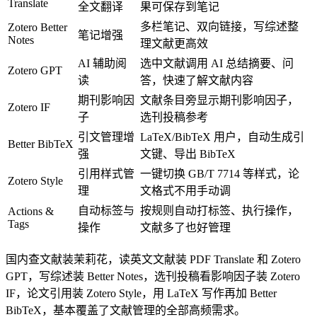
Translate
全文翻译
果可保存到笔记
多栏笔记、双向链接，写综述整
Zotero Better
笔记增强
Notes
理文献更高效
AI 辅助阅
选中文献调用 AI 总结摘要、问
Zotero GPT
读
答，快速了解文献内容
期刊影响因
文献条目旁显示期刊影响因子，
Zotero IF
子
选刊投稿参考
引文管理增
LaTeX/BibTeX 用户，自动生成引
Better BibTeX
强
文键、导出 BibTeX
引用样式管
一键切换 GB/T 7714 等样式，论
Zotero Style
理
文格式不用手动调
自动标签与
按规则自动打标签、执行操作，
Actions &
Tags
操作
文献多了也好管理
国内查文献装茉莉花，读英文文献装 PDF Translate 和 Zotero
GPT，写综述装 Better Notes，选刊投稿看影响因子装 Zotero
IF，论文引用装 Zotero Style，用 LaTeX 写作再加 Better
BibTeX，基本覆盖了文献管理的全部高频需求。