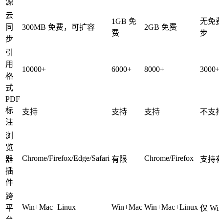
源
云
1GB 免
无免
同
300MB 免费，可扩容
2GB 免费
费
步
步
引
用
10000+
6000+
8000+
3000
格
式
PDF
标
支持
支持
支持
不支
注
浏
览
Chrome/Firefox/Edge/Safari
Chrome/Firefox
器
有限
支持
插
件
跨
Win+Mac+Linux
Win+Mac
Win+Mac+Linux
平
仅 Wi