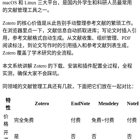
macOS 和 Linux 三大平台，是国内外学生和科研人员最常用
的文献管理工具之一。
Zotero 的核心价值是从此告别手动整理参考文献的繁琐工作。
在浏览器里点一下，文献信息自动抓取进库；写论文时插入引
用，参考文献格式自动生成。从文献收集、组织管理、PDF
阅读标注，到论文写作时的引用插入和参考文献列表生成，
Zotero 覆盖了学术研究的全流程。
本文系统讲解 Zotero 的下载、安装和插件配置全过程，全程
实测，确保大家不会踩坑。
同领域的文献管理工具还有几款，下面把它们放在一起对比：
特
Zotero
EndNote
Mendeley
Note
性
价
完全免费
付费
免费+付费
付费
格
开
是
否
否
否