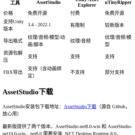
AssetStudio
uTinyRipper
工具
Explorer
价格
免费开源
付费
免费开源
支持Unity
3.4 - 2022.1
有限制
较新版本
版本
纹理/音频/模型/动
纹理/音频/模
导出格式
纹理/音频
画/脚本
型
资源包解
支持
支持
支持
压
支持（含动画绑
FBX导出
不支持
部分支持
定）
AssetStudio下载
AssetStudio安装包下载地址：
AssetStudio下载
（源自 Github，
放心用）
最新版提供了两个版本，AssetStudio-net8.0-win 和 AssetStudio-
net10.0-win。net8.0 需要安装 .NET Desktop Runtime 8.0，