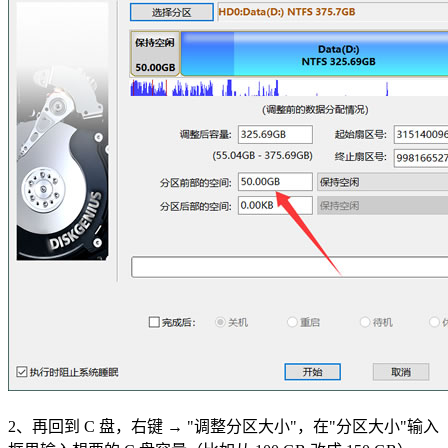
2、再回到 C 盘，右键 → "调整分区大小"，在"分区大小"输入