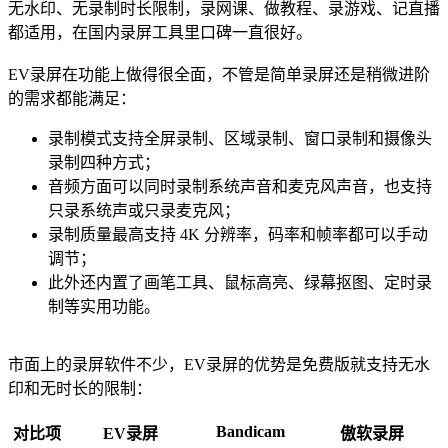
无水印、无录制时长限制，录网课、做教程、录游戏、记直播
都适用，在国内录屏工具里口碑一直很好。
EV录屏在功能上做得很全面，不管是简单录屏还是稍微进阶
的需求都能满足：
录制模式支持全屏录制、区域录制、窗口录制和摄像头
录制四种方式；
音频方面可以同时录制系统声音和麦克风声音，也支持
只录系统声或只录麦克风；
录制质量最高支持 4K 分辨率，码率和帧率都可以手动
调节；
此外还内置了画笔工具、鼠标高亮、绿幕抠图、定时录
制等实用功能。
市面上的录屏软件不少，EV录屏的优势是免费版就支持无水
印和无时长的限制：
Bandicam
对比项
EV录屏
傲软录屏