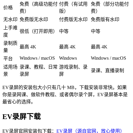
免费（高级功能付
付费（有试用
免费（部分功能付
价格
费）
版）
费）
无水印
免费版无水印
付费版无水印
免费版有水印
上手难
很低（打开即用）
中等
中等
度
录制质
最高 4K
最高 4K
最高 4K
量
Windows / macOS
Windows
Windows / macOS
平台
适用场
录课、教程、日常
游戏录制、录
录课、直播录制
景
录屏
屏
EV录屏的安装包大小只有几十 MB，下载安装非常快。如果
你是录网课、做软件教程、或者偶尔录个屏，EV录屏基本是
最省心的选择。
EV录屏下载
EV录屏官网安装包下载：
EV录屏（源自官网，放心使用）