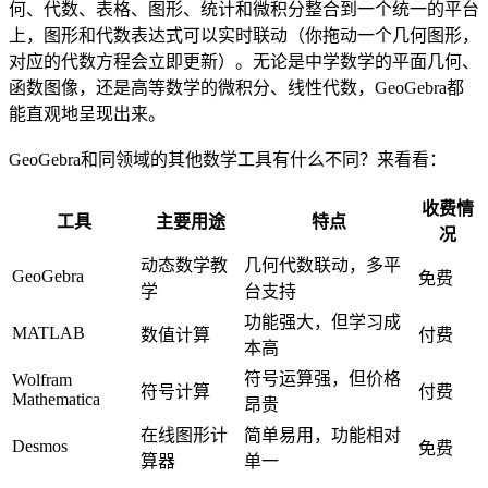
何、代数、表格、图形、统计和微积分整合到一个统一的平台
上，图形和代数表达式可以实时联动（你拖动一个几何图形，
对应的代数方程会立即更新）。无论是中学数学的平面几何、
函数图像，还是高等数学的微积分、线性代数，GeoGebra都
能直观地呈现出来。
GeoGebra和同领域的其他数学工具有什么不同？来看看：
收费情
工具
主要用途
特点
况
动态数学教
几何代数联动，多平
GeoGebra
免费
学
台支持
功能强大，但学习成
MATLAB
数值计算
付费
本高
符号运算强，但价格
Wolfram
符号计算
付费
Mathematica
昂贵
在线图形计
简单易用，功能相对
Desmos
免费
算器
单一