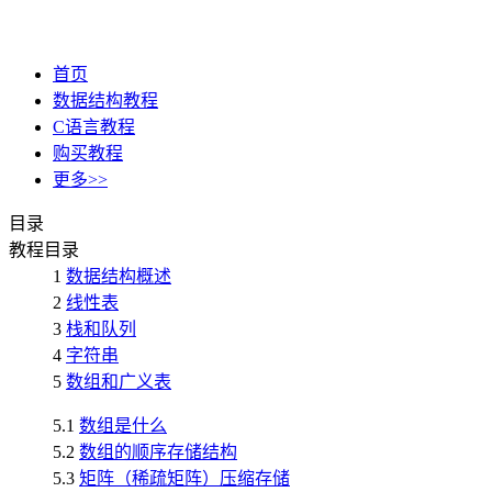
首页
数据结构教程
C语言教程
购买教程
更多>>
目录
教程目录
1
数据结构概述
2
线性表
3
栈和队列
4
字符串
5
数组和广义表
5.1
数组是什么
5.2
数组的顺序存储结构
5.3
矩阵（稀疏矩阵）压缩存储