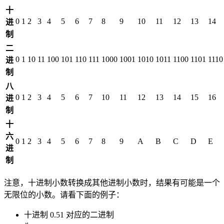
十
0
1
2
3
4
5
6
7
8
9
10
11
12
13
14
进
制
二
0
1
10
11
100
101
110
111
1000
1001
1010
1011
1100
1101
1110
进
制
八
0
1
2
3
4
5
6
7
10
11
12
13
14
15
16
进
制
十
六
0
1
2
3
4
5
6
7
8
9
A
B
C
D
E
进
制
注意，十进制小数转换成其他进制小数时，结果有可能是一个
无限位的小数。请看下面的例子：
十进制 0.51 对应的二进制