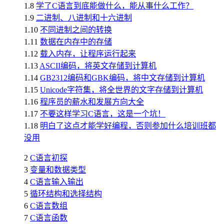
1.8
学了C语言到底能做什么，能从事什么工作？
1.9
二进制、八进制和十六进制
1.10
不同进制之间的转换
1.11
数据在内存中的存储
1.12
载入内存，让程序运行起来
1.13
ASCII编码，将英文存储到计算机
1.14
GB2312编码和GBK编码，将中文存储到计算机
1.15
Unicode字符集，将全世界的文字存储到计算机
1.16
程序员的薪水和发展方向大全
1.17
不要这样学习C语言，这是一个坑！
1.18
明白了这点才能学好编程，否则参加什么培训班都
没用
2
C语言初探
3
变量和数据类型
4
C语言输入输出
5
循环结构和选择结构
6
C语言数组
7
C语言函数