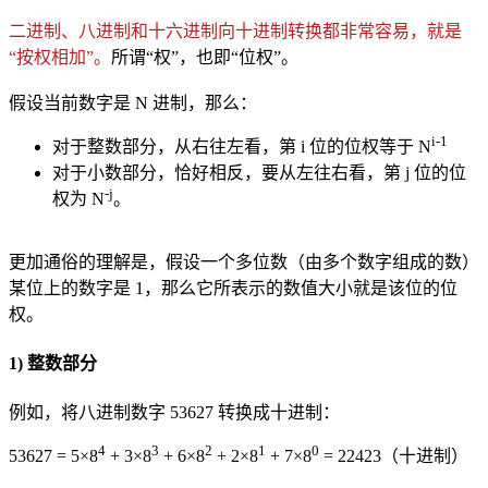
二进制、八进制和十六进制向十进制转换都非常容易，就是
“按权相加”。
所谓“权”，也即“位权”。
假设当前数字是 N 进制，那么：
i-1
对于整数部分，从右往左看，第 i 位的位权等于 N
对于小数部分，恰好相反，要从左往右看，第 j 位的位
-j
权为 N
。
更加通俗的理解是，假设一个多位数（由多个数字组成的数）
某位上的数字是 1，那么它所表示的数值大小就是该位的位
权。
1) 整数部分
例如，将八进制数字 53627 转换成十进制：
4
3
2
1
0
53627 = 5×8
+ 3×8
+ 6×8
+ 2×8
+ 7×8
= 22423（十进制）