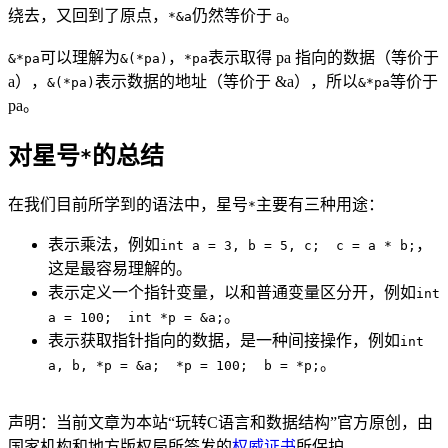
绕去，又回到了原点，
仍然等价于 a。
*&a
可以理解为
，
表示取得 pa 指向的数据（等价于
&*pa
&(*pa)
*pa
a），
表示数据的地址（等价于 &a），所以
等价于
&(*pa)
&*pa
pa。
对星号
的总结
*
在我们目前所学到的语法中，星号
主要有三种用途：
*
表示乘法，例如
，
int a = 3, b = 5, c; c = a * b;
这是最容易理解的。
表示定义一个指针变量，以和普通变量区分开，例如
int
。
a = 100; int *p = &a;
表示获取指针指向的数据，是一种间接操作，例如
int
。
a, b, *p = &a; *p = 100; b = *p;
声明：当前文章为本站“玩转C语言和数据结构”官方原创，由
国家机构和地方版权局所签发的
权威证书
所保护。