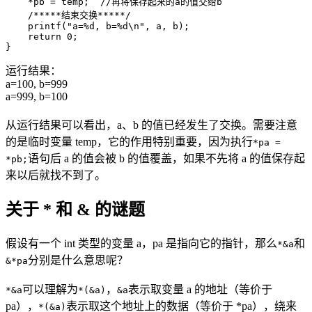
    *pb = temp;  //再将保存起来的a的值交给b

    /*****结束交换*****/

    printf("a=%d, b=%d\n", a, b);

    return 0;

}
运行结果：
a=100, b=999
a=999, b=100
从运行结果可以看出，a、b 的值已经发生了交换。需要注意
的是临时变量 temp，它的作用特别重要，因为执行
*pa =
语句后 a 的值会被 b 的值覆盖，如果不先将 a 的值保存起
*pb;
来以后就找不到了。
关于 * 和 & 的谜题
假设有一个 int 类型的变量 a，pa 是指向它的指针，那么
和
*&a
分别是什么意思呢？
&*pa
可以理解为
，
表示取变量 a 的地址（等价于
*&a
*(&a)
&a
pa），
表示取这个地址上的数据（等价于 *pa），绕来
*(&a)