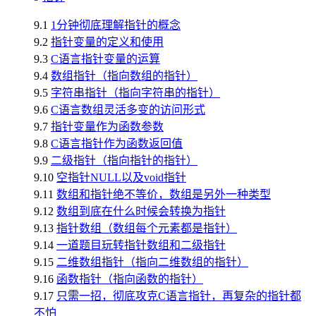
9.1
1分钟彻底理解指针的概念
9.2
指针变量的定义和使用
9.3
C语言指针变量的运算
9.4
数组指针（指向数组的指针）
9.5
字符串指针（指向字符串的指针）
9.6
C语言数组灵活多变的访问形式
9.7
指针变量作为函数参数
9.8
C语言指针作为函数返回值
9.9
二级指针（指向指针的指针）
9.10
空指针NULL以及void指针
9.11
数组和指针绝不等价，数组是另外一种类型
9.12
数组到底在什么时候会转换为指针
9.13
指针数组（数组每个元素都是指针）
9.14
一道题目玩转指针数组和二级指针
9.15
二维数组指针（指向二维数组的指针）
9.16
函数指针（指向函数的指针）
9.17
只需一招，彻底攻克C语言指针，再复杂的指针都
不怕