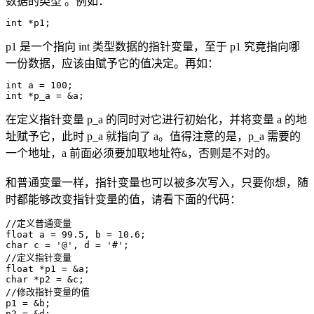
数据的类型 。例如：
int *p1;
p1 是一个指向 int 类型数据的指针变量，至于 p1 究竟指向哪
一份数据，应该由赋予它的值决定。再如：
int a = 100;

int *p_a = &a;
在定义指针变量 p_a 的同时对它进行初始化，并将变量 a 的地
址赋予它，此时 p_a 就指向了 a。值得注意的是，p_a 需要的
一个地址，a 前面必须要加取地址符
，否则是不对的。
&
和普通变量一样，指针变量也可以被多次写入，只要你想，随
时都能够改变指针变量的值，请看下面的代码：
//定义普通变量

float a = 99.5, b = 10.6;

char c = '@', d = '#';

//定义指针变量

float *p1 = &a;

char *p2 = &c;

//修改指针变量的值

p1 = &b;

p2 = &d;