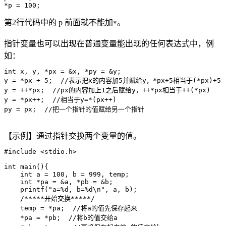
*p = 100;
第2行代码中的 p 前面就不能加
。
*
指针变量也可以出现在普通变量能出现的任何表达式中，例
如：
int x, y, *px = &x, *py = &y;

y = *px + 5;  //表示把x的内容加5并赋给y，*px+5相当于(*px)+5

y = ++*px;  //px的内容加上1之后赋给y，++*px相当于++(*px)

y = *px++;  //相当于y=*(px++)

py = px;  //把一个指针的值赋给另一个指针
【示例】通过指针交换两个变量的值。
#include <stdio.h>

int main(){

    int a = 100, b = 999, temp;

    int *pa = &a, *pb = &b;

    printf("a=%d, b=%d\n", a, b);

    /*****开始交换*****/

    temp = *pa;  //将a的值先保存起来

    *pa = *pb;  //将b的值交给a
