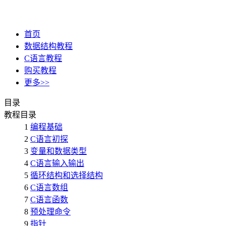
首页
数据结构教程
C语言教程
购买教程
更多>>
目录
教程目录
1
编程基础
2
C语言初探
3
变量和数据类型
4
C语言输入输出
5
循环结构和选择结构
6
C语言数组
7
C语言函数
8
预处理命令
9
指针