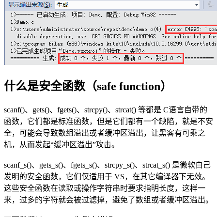
什么是安全函数（safe function）
scanf()、gets()、fgets()、strcpy()、strcat() 等都是 C语言自带的
函数，它们都是标准函数，但是它们都有一个缺陷，就是不安
全，可能会导致数组溢出或者缓冲区溢出，让黑客有可乘之
机，从而发起“缓冲区溢出”攻击。
scanf_s()、gets_s()、fgets_s()、strcpy_s()、strcat_s() 是微软自己
发明的安全函数，它们仅适用于 VS，在其它编译器下无效。
这些安全函数在读取或操作字符串时要求指明长度，这样一
来，过多的字符就会被过滤掉，避免了数组或者缓冲区溢出。