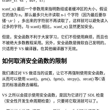
scanf_s(“%s”, buf, 5);
scanf_s() 最后一个参数用来指明数组或者缓冲区的大小，假设
它的值为 n，那么最多只允许读取 n-1 个字符（因为最后要存
储
），多出来的字符就不再读取了，这样就可以避免读入
'\0'
过多的字符。与 scanf() 相比，scanf_s() 显然更加安全。
但是，安全函数不利于大家学习，它们不但使用麻烦，而且也
不被绝大多数教程采用。另外，安全函数是微软自己发明的，
只适用于 VS 编译器，在其他编译器下无效。
如何取消安全函数的限制
我们通过对 VS 做适当的设置，让它不再强制使用安全函数，
从而可以使用 scanf()、gets()、fgets()、strcpy()、strcat() 等C语
言的标准函数去编程。
VS 之所以会提示使用安全函数，是因为它进行了 SDL 检查
（安全性开发生命周期检查），只要将它取消就可以了。