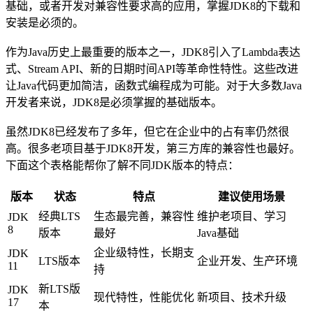
基础，或者开发对兼容性要求高的应用，掌握JDK8的下载和
安装是必须的。
作为Java历史上最重要的版本之一，JDK8引入了Lambda表达
式、Stream API、新的日期时间API等革命性特性。这些改进
让Java代码更加简洁，函数式编程成为可能。对于大多数Java
开发者来说，JDK8是必须掌握的基础版本。
虽然JDK8已经发布了多年，但它在企业中的占有率仍然很
高。很多老项目基于JDK8开发，第三方库的兼容性也最好。
下面这个表格能帮你了解不同JDK版本的特点：
版本
状态
特点
建议使用场景
经典LTS
生态最完善，兼容性
维护老项目、学习
JDK
8
版本
最好
Java基础
企业级特性，长期支
JDK
LTS版本
企业开发、生产环境
11
持
新LTS版
JDK
现代特性，性能优化
新项目、技术升级
17
本